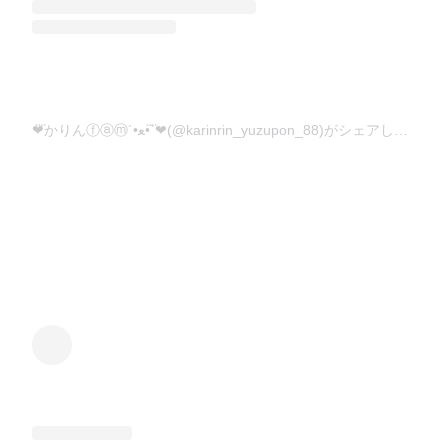
❤︎⃜かりんⓕⓐⓜ´•ﻌ•`❤︎⃜(@karinrin_yuzupon_88)がシェアした投稿