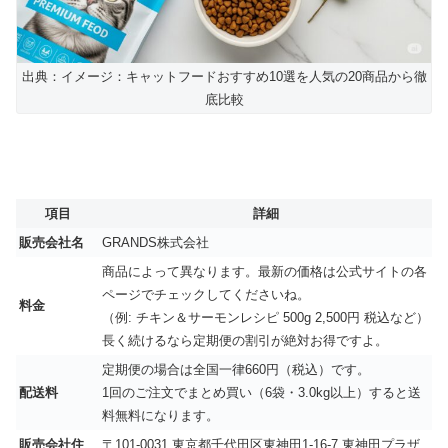
出典：イメージ：キャットフードおすすめ10選を人気の20商品から徹
底比較
項目
詳細
販売会社名
GRANDS株式会社
商品によって異なります。最新の価格は公式サイトの各
ページでチェックしてくださいね。
料金
（例: チキン＆サーモンレシピ 500g 2,500円 税込など）
長く続けるなら定期便の割引が絶対お得ですよ。
定期便の場合は全国一律660円（税込）です。
配送料
1回のご注文でまとめ買い（6袋・3.0kg以上）すると送
料無料になります。
販売会社住
〒101-0031 東京都千代田区東神田1-16-7 東神田プラザ