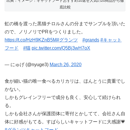
出典：イメージ：キャットフードおすすめ10選を人気の20商品から徹
底比較
虹の橋を渡った黒猫チロルさんの分までサンプルを頂いた
ので、ノリノリでPRをつくりました。
https://t.co/HzH9KZnB5M
#グランツ
#grands
#キャット
フード
#猫
pic.twitter.com/Q5Bj3wH7oX
— にゅげ (@nyuge3)
March 26, 2020
食が細い猫の唯一食べるカリカリは、ほんとうに貴重でし
かない。
しかもグレインフリーで成分も良く、安心して続けられ
る。
しかも会社さんが保護団体に寄付とかしてて、会社さん自
体に好感がもてる。すばらしいキャットフードに大感謝💗
#グランツキャットフード