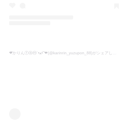
❤︎⃜かりんⓕⓐⓜ´•ﻌ•`❤︎⃜(@karinrin_yuzupon_88)がシェアした投稿