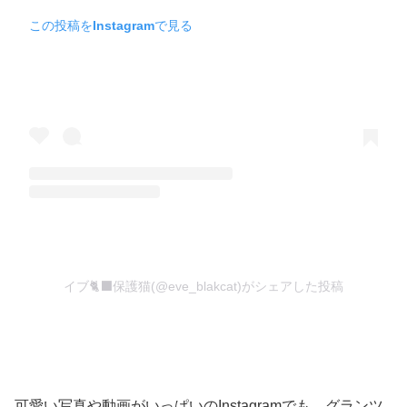
この投稿をInstagramで見る
イブ🐈‍⬛保護猫(@eve_blakcat)がシェアした投稿
可愛い写真や動画がいっぱいのInstagramでも、グランツ