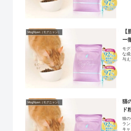
【
MogNyan（モグニャン）
ー
モグ
な成
与え
猫
MogNyan（モグニャン）
ド
猫の
ラン
キャ