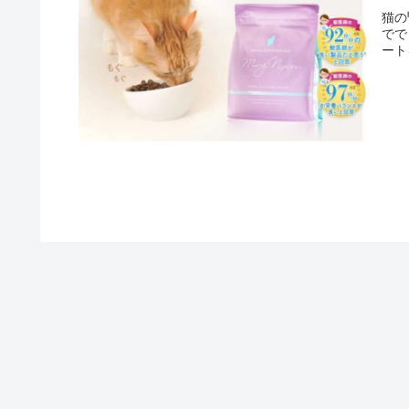
猫の
でで
ート