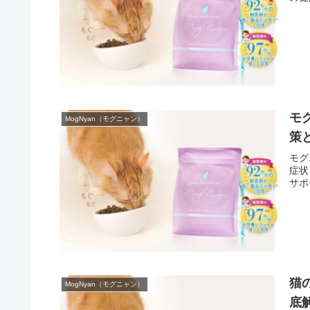
モ
MogNyan（モグニャン）
策
モグ
症状
サポ
猫
MogNyan（モグニャン）
底