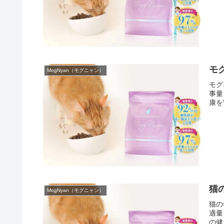
モ
MogNyan（モグニャン）
モグ
事量
康を
猫
MogNyan（モグニャン）
猫の
適量
の健