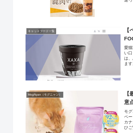
迷っ
【ペ
キャットフード一覧
F
愛猫
い口
は、
ます
【
MogNyan（モグニャン）
意
モグ
ペー
カナ
ひご