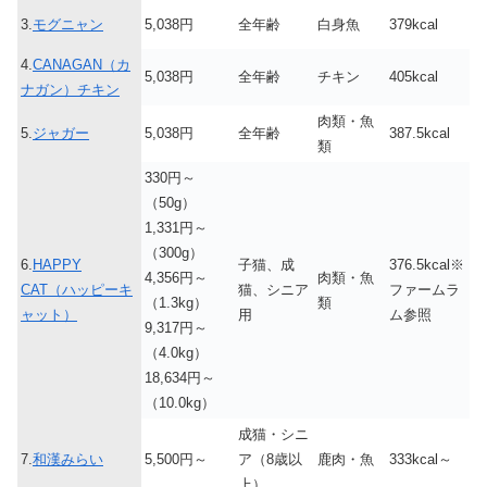
3.
モグニャン
5,038円
全年齢
白身魚
379kcal
4.
CANAGAN（カ
5,038円
全年齢
チキン
405kcal
ナガン）チキン
肉類・魚
5.
ジャガー
5,038円
全年齢
387.5kcal
類
330円～
（50g）
1,331円～
（300g）
6.
HAPPY
子猫、成
376.5kcal※
4,356円～
肉類・魚
CAT（ハッピーキ
猫、シニア
ファームラ
（1.3kg）
類
ャット）
用
ム参照
9,317円～
（4.0kg）
18,634円～
（10.0kg）
成猫・シニ
7.
和漢みらい
5,500円～
ア（8歳以
鹿肉・魚
333kcal～
上）