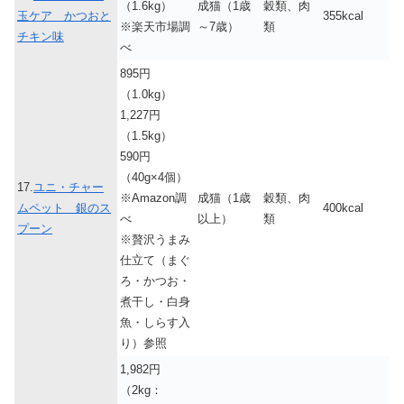
（1.6kg）
成猫（1歳
穀類、肉
玉ケア かつおと
355kcal
※楽天市場調
～7歳）
類
チキン味
べ
895円
（1.0kg）
1,227円
（1.5kg）
590円
（40g×4個）
17.
ユニ・チャー
※Amazon調
成猫（1歳
穀類、肉
ムペット 銀のス
400kcal
べ
以上）
類
プーン
※贅沢うまみ
仕立て（まぐ
ろ・かつお・
煮干し・白身
魚・しらす入
り）参照
1,982円
（2kg：