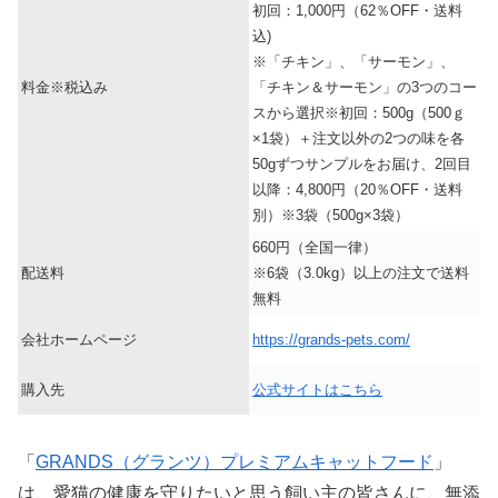
初回：1,000円（62％OFF・送料
込)
※「チキン」、「サーモン」、
料金※税込み
「チキン＆サーモン」の3つのコー
スから選択※初回：500g（500ｇ
×1袋）＋注文以外の2つの味を各
50gずつサンプルをお届け、2回目
以降：4,800円（20％OFF・送料
別）※3袋（500g×3袋）
660円（全国一律）
配送料
※6袋（3.0kg）以上の注文で送料
無料
会社ホームページ
https://grands-pets.com/
購入先
公式サイトはこちら
「
GRANDS（グランツ）プレミアムキャットフード
」
は、愛猫の健康を守りたいと思う飼い主の皆さんに、無添