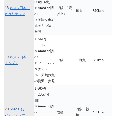
500g×4袋）
18.
ネスレ日本
※Amazon調
成猫（1歳
鶏肉
370kcal
ピュリナワン
べ
以上）
※美味を求め
るチキン味
参照
1,749円
（1.6kg）
※Amazon調
19.
ネスレ日本
べ
成猫
白身魚
381kcal
モンプチ
※フードバッ
グナチュラ
ル 天然お魚
の贅沢 参照
1,560円
（200g×4
個）
※Amazon調
20.
Sheba（シー
肉類・穀
べ
成猫
405kcal
バ） デュオ
類