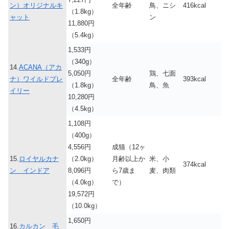
ン）オリジナルキ
全年齢
鳥、ニシ
416kcal
（1.8kg）
ャット
ン
11,880円
（5.4kg）
1,533円
（340g）
14.
ACANA（アカ
5,050円
鶏、七面
ナ）ワイルドプレ
全年齢
393kcal
（1.8kg）
鳥、魚
イリー
10,280円
（4.5kg）
1,108円
（400g）
4,556円
成猫（12ヶ
15.
ロイヤルカナ
（2.0kg）
月齢以上か
米、小
374kcal
ン インドア
8,096円
ら7歳ま
麦、肉類
（4.0kg）
で）
19,572円
（10.0kg）
1,650円
16.
カルカン 毛