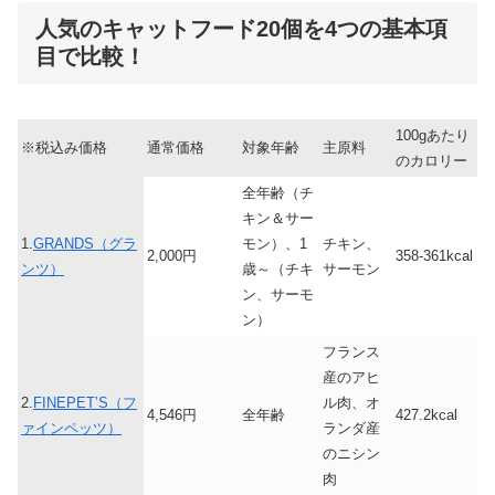
人気のキャットフード20個を4つの基本項
目で比較！
100gあたり
※税込み価格
通常価格
対象年齢
主原料
のカロリー
全年齢（チ
キン＆サー
1.
GRANDS（グラ
モン）、1
チキン、
2,000円
358-361kcal
ンツ）
歳～（チキ
サーモン
ン、サーモ
ン）
フランス
産のアヒ
2.
FINEPET’S（フ
ル肉、オ
4,546円
全年齢
427.2kcal
ァインペッツ）
ランダ産
のニシン
肉