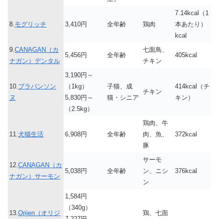
7.14kcal（1
8.
モグリッチ
3,410円
全年齢
鶏肉
本あたり）
kcal
9.
CANAGAN（カ
七面鳥、
5,456円
全年齢
405kcal
ナガン）デンタル
チキン
3,190円～
10.
ブラバンソン
（1kg）
子猫、成
414kcal（チ
チキン
ヌ
5,830円～
猫・シニア
キン）
（2.5kg）
鶏肉、牛
11.
犬猫生活
6,908円
全年齢
肉、魚、
372kcal
豚
サーモ
12.
CANAGAN（カ
5,038円
全年齢
ン、ニシ
376kcal
ナガン）サーモン
ン
1,584円
（340g）
13.
Orijen（オリジ
鶏、七面
7,227円